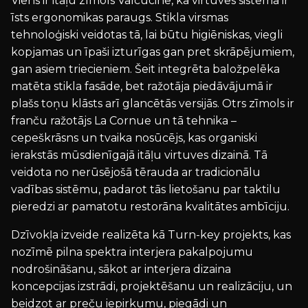
Viens ir itāļu zīmols Valcucine, kā virtuves sistēma ir
īsts ergonomikas paraugs. Stikla virsmas
tehnoloģiski veidotas tā, lai būtu higiēniskas, viegli
kopjamas un īpaši izturīgas gan pret skrāpējumiem,
gan asiem triecieniem. Šeit integrēta baložpelēka
matēta stikla fasāde, bet ražotāja piedāvājumā ir
plašs toņu klāsts arī glancētās versijās. Otrs zīmols ir
franču ražotājs La Cornue un tā tehnika –
cepeškrāsns un tvaika nosūcējs, kas organiski
ierakstās mūsdienīgajā itāļu virtuves dizainā. Tā
veidota no nerūsējošā tērauda ar tradicionālu
vadības sistēmu, padarot tās lietošanu par taktilu
pieredzi ar pamatotu restorāna kvalitātes ambīciju.
Dzīvokļa izveide realizēta kā Turn-key projekts, kas
nozīmē pilna spektra interjera pakalpojumu
nodrošināšanu, sākot ar interjera dizaina
koncepcijas izstrādi, projektēšanu un realizāciju, un
beidzot ar preču iepirkumu, piegādi un