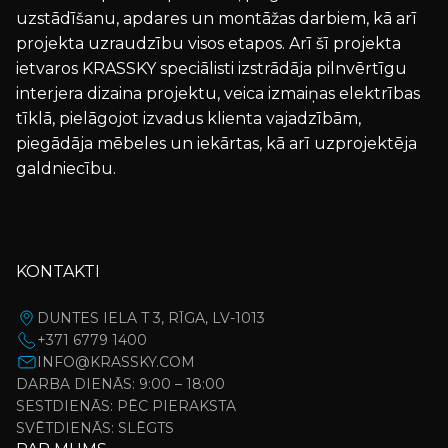
uzstādīšanu, apdares un montāžas darbiem, kā arī
projekta uzraudzību visos etapos. Arī šī projekta
ietvaros KRASSKY speciālisti izstrādāja pilnvērtīgu
interjera dizaina projektu, veica izmaiņas elektrības
tīklā, pielāgojot izvadus klienta vajadzībām,
piegādāja mēbeles un iekārtas, kā arī uzprojektēja
galdniecību.
KONTAKTI
DUNTES IELA T 3, RĪGA, LV-1013
+371 6779 1400
INFO@KRASSKY.COM
DARBA DIENĀS: 9:00 – 18:00
SESTDIENĀS: PĒC PIERAKSTA
SVĒTDIENĀS: SLĒGTS