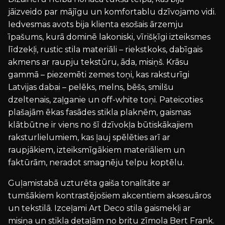
jāizveido par mājīgu un komfortablu dzīvojamo vidi.
Iedvesmas avots bija klienta esošais ārzemju
īpašums, kurā dominē lakoniski, vīrišķīgi izteiksmes
līdzekļi, rustic stila materiāli – riekstkoks, dabīgais
akmens ar raupju tekstūru, āda, misiņš. Krāsu
gammā – piezemēti zemes toņi, kas raksturīgi
Latvijas dabai – pelēks, melns, bēšs, smilšu
dzeltenais, zaļganie un off-white toņi. Pateicoties
plašajām ēkas fasādes stikla plaknēm, gaismas
klātbūtne ir viens no šī dzīvokļa būtiskākajiem
raksturlielumiem, kas ļauj spēlēties arī ar
raupjākiem, izteiksmīgākiem materiāliem un
faktūrām, neradot smagnēju telpu koptēlu.
Guļamistabā uzturēta gaiša tonalitāte ar
tumšākiem kontrastējošiem akcentiem aksesuāros
un tekstilā. Izceļami Art Deco stila gaismekļi ar
misiņa un stikla detaļām no britu zīmola Bert Frank.