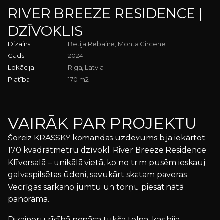
Telefons
RIVER BREEZE RESIDENCE |
Vēlamais datums
DZĪVOKLIS
Dizains
Betija Rebaine, Monta Circene
Vizītes mērķis
Gads
2024
UZ SĀKUMLAPU
Lokācija
Riga, Latvia
Jūsu ziņa
Platība
170 m2
VAIRĀK PAR PROJEKTU
Iepazinos un piekrītu
Privātuma Politikai
Šoreiz KRASSKY komandas uzdevums bija iekārtot
Es piekrītu saņemt jaunumus no KRASSKY. Jūs varat jebkurā
laikā atteikties no jaunumu saņemšanas.
170 kvadrātmetru dzīvokli River Breeze Residence
PIETEIKTIES VIZĪTEI
Klīversalā – unikālā vietā, ko no trim pusēm ieskauj
galvaspilsētas ūdeņi, savukārt skatam paveras
Jānorāda obligāti
Vecrīgas sarkano jumtu un torņu piesātinātā
panorāma.
Dizaineru rīcībā nonāca tukša telpa, kas bija