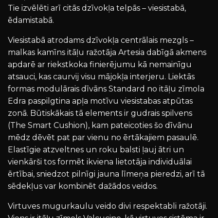
Tie izvēlēti arī citās dzīvokļa telpās – viesistabā,
ēdamistabā.
Viesistabā atrodams dzīvokļa centrālais mezgls –
malkas kamīns itāļu ražotāja Artesia dabīgā akmens
apdarē ar riekstkoka finierējumu kā nemainīgu
atsauci, kas caurvij visu mājokļa interjeru. Liektās
formas modulārais dīvāns Standard no itāļu zīmola
Edra paspilgtina apļa motīvu viesistabas atpūtas
zonā. Būtiskākais tā elements ir gudrais spilvens
(The Smart Cushion), kam pateicoties šo dīvānu
mēdz dēvēt pat par vienu no ērtākajiem pasaulē.
Elastīgie atzveltnes un roku balsti ļauj ātri un
vienkārši tos formēt ikviena lietotāja individuālai
ērtībai, sniedzot pilnīgi jauna līmeņa pieredzi, arī tā
sēdekļus var kombinēt dažādos veidos.
Virtuves mugurkaulu veido divi respektabli ražotāji.