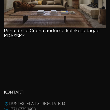
Telefons
Vēlamais datums
Vizītes mērķis
Pilna de Le Cuona audumu kolekcija tagad
UZ SĀKUMLAPU
KRASSKY
Jūsu ziņa
Iepazinos un piekrītu
Privātuma Politikai
Es piekrītu saņemt jaunumus no KRASSKY. Jūs varat jebkurā
laikā atteikties no jaunumu saņemšanas.
PIETEIKTIES VIZĪTEI
Jānorāda obligāti
KONTAKTI
DUNTES IELA T 3, RĪGA, LV-1013
+371 6779 1400