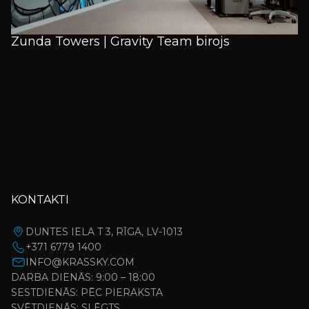
Zunda Towers | Gravity Team birojs
KONTAKTI
DUNTES IELA T 3, RĪGA, LV-1013
+371 6779 1400
INFO@KRASSKY.COM
DARBA DIENĀS: 9:00 – 18:00
SESTDIENĀS: PĒC PIERAKSTA
SVĒTDIENĀS: SLĒGTS