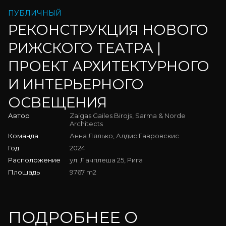
Телефон
ПУБЛИЧНЫЙ
Предпочтительная дата
РЕКОНСТРУКЦИЯ НОВОГО
РИЖСКОГО ТЕАТРА |
Цель визита
ПРОЕКТ АРХИТЕКТУРНОГО
НА ГЛАВНУЮ СТРАНИЦУ
Ваше сообщение
И ИНТЕРЬЕРНОГО
ОСВЕЩЕНИЯ
Автор
Zaigas Gailes Birojs, Sarma & Norde
Architects
Я прочитал и согласен с
Политикой
Команда
Анна Лялько, Алдис Гавровскис
конфиденциальности
.
Год
2024
Я согласен получать рассылки и обновления от
KRASSKY. Вы можете отказаться от рассылки в любое
Расположение
ул. Лачплеша 25, Рига
время.
Площадь
9767 m2
ЗАЯВКА НА ВИЗИТ
Обязательные поля
ПОДРОБНЕЕ О 