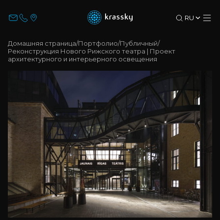
RU
ПОРТФОЛИО
Домашняя страница
/
Портфолио
/
Публичный
/
Реконструкция Нового Рижского театра | Проект
архитектурного и интерьерного освещения
TURN-KEY
KRASSKY
НОВОСТИ
SHOWROOM
О KRASSKY
Имя Фамилия
Email
Название компании
Язык коммуникации